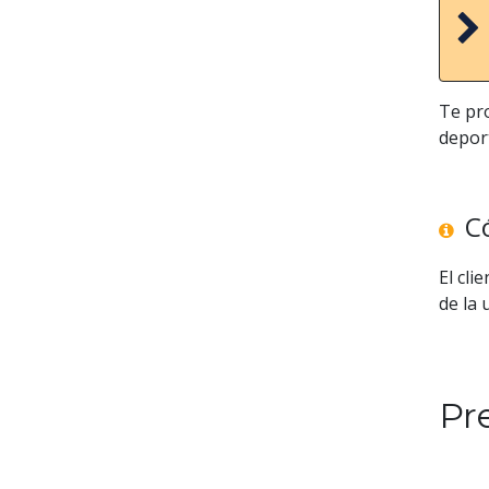
Te pr
depor
Có
El cli
de la 
Pr