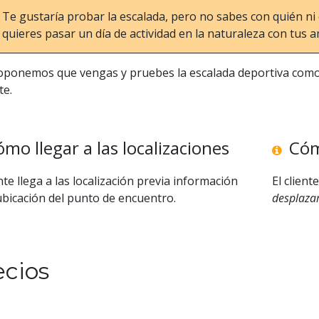
Te gustaría probar la escalada, pero no sabes con quién n
quieres pasar un día de actividad en la naturaleza con tus a
oponemos que vengas y pruebes la escalada deportiva como 
te.
mo llegar a las localizaciones
Cóm
ente llega a las localización previa información
El client
ubicación del punto de encuentro.
desplazam
ecios