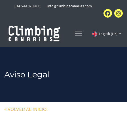
+34 699 070 400
info@climbingcanarias.com
English (UK)
Aviso Legal
< VOLVER AL INICIO