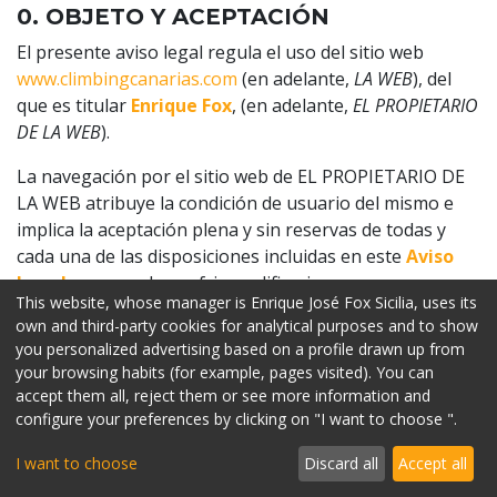
0. OBJETO Y ACEPTACIÓN
El presente aviso legal regula el uso del sitio web
www.climbingcanarias.com
(en adelante,
LA WEB
), del
que es titular
Enrique Fox
, (en adelante,
EL PROPIETARIO
DE LA WEB
).
La navegación por el sitio web de EL PROPIETARIO DE
LA WEB atribuye la condición de usuario del mismo e
implica la aceptación plena y sin reservas de todas y
cada una de las disposiciones incluidas en este
Aviso
Legal
, que pueden sufrir modificaciones.
This website, whose manager is Enrique José Fox Sicilia, uses its
own and third-party cookies for analytical purposes and to show
El usuario se obliga a hacer un uso correcto del sitio
you personalized advertising based on a profile drawn up from
web de conformidad con las leyes, la buena fe, el orden
your browsing habits (for example, pages visited). You can
público, los usos del tráfico y el presente Aviso Legal. El
accept them all, reject them or see more information and
usuario responderá frente a EL PROPIETARIO DE LA
configure your preferences by clicking on "I want to choose ".
WEB o frente a terceros, de cualesquiera daños y
perjuicios que pudieran causarse como consecuencia
I want to choose
Discard all
Accept all
del incumplimiento de dicha obligación.