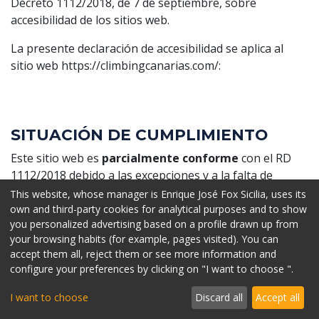
Decreto 1112/2018, de 7 de septiembre, sobre
accesibilidad de los sitios web.
La presente declaración de accesibilidad se aplica al
sitio web https://climbingcanarias.com/:
SITUACIÓN DE CUMPLIMIENTO
Este sitio web es
parcialmente conforme
con el RD
1112/2018 debido a las excepciones y a la falta de
conformidad de los aspectos que se indican en el
This website, whose manager is Enrique José Fox Sicilia, uses its
siguiente punto.
own and third-party cookies for analytical purposes and to show
you personalized advertising based on a profile drawn up from
your browsing habits (for example, pages visited). You can
CONTENIDO NO ACCESIBLE
accept them all, reject them or see more information and
configure your preferences by clicking on "I want to choose ".
El contenido que se recoge a continuación no es
accesible por lo siguiente:
I want to choose
Discard all
Accept all