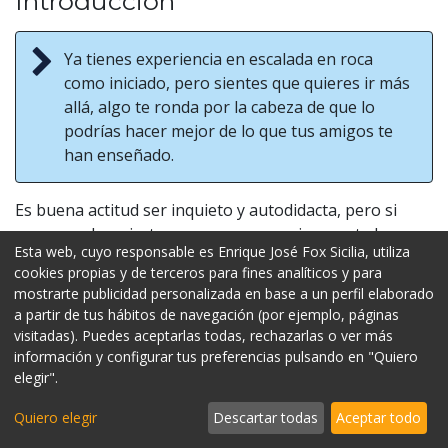
Introducción
Ya tienes experiencia en escalada en roca
como iniciado, pero sientes que quieres ir más
allá, algo te ronda por la cabeza de que lo
podrías hacer mejor de lo que tus amigos te
han enseñado.
Es buena actitud ser inquieto y autodidacta, pero si
crees que hay ciertas cosas que es mejor que te las
Esta web, cuyo responsable es Enrique José Fox Sicilia, utiliza
explique un profesional para que las fijes el resto de tu
cookies propias y de terceros para fines analíticos y para
vida como deportista, este es tu curso. Aprenderás a
mostrarte publicidad personalizada en base a un perfil elaborado
asegurar a tu compañero correctamente, analizar tu
a partir de tus hábitos de navegación (por ejemplo, páginas
descuelgue y desmontar con plena seguridad.
visitadas). Puedes aceptarlas todas, rechazarlas o ver más
información y configurar tus preferencias pulsando en "Quiero
También te enseñaremos a valorar si la vía que
elegir".
escalas entraña riesgos objetivos, corregiremos
malos hábitos adquiridos y una infinidad de
Quiero elegir
Descartar todas
Aceptar todo
detalles que quizás hayas pasado por alto