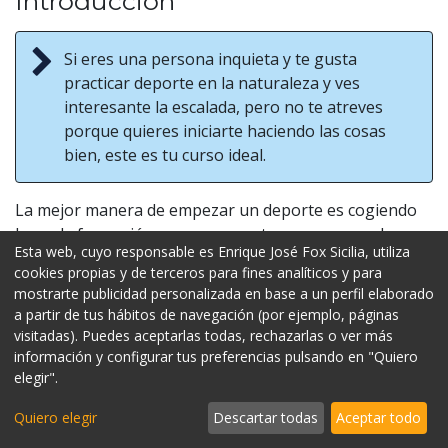
Introducción
Si eres una persona inquieta y te gusta
practicar deporte en la naturaleza y ves
interesante la escalada, pero no te atreves
porque quieres iniciarte haciendo las cosas
bien, este es tu curso ideal.
La mejor manera de empezar un deporte es cogiendo
base de formación para no cometer errores que luego
Esta web, cuyo responsable es Enrique José Fox Sicilia, utiliza
puedan lamentarse. La escalada deportiva es un
cookies propias y de terceros para fines analíticos y para
deporte 100% seguro si aprendes y respetas las
mostrarte publicidad personalizada en base a un perfil elaborado
técnicas de seguridad. También este curso será ideal
a partir de tus hábitos de navegación (por ejemplo, páginas
para ti si eres un amante del rocódromo y te gustaría
visitadas). Puedes aceptarlas todas, rechazarlas o ver más
desarrollar tus habilidades gestuales aprendidas, pero
información y configurar tus preferencias pulsando en "Quiero
no sabes cómo hacerlo con seguridad en la roca
elegir".
natural.
Quiero elegir
Descartar todas
Aceptar todo
Aquí te lo enseñamos todo.